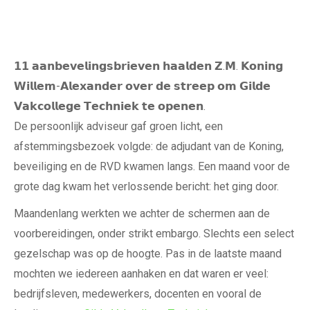
𝟭𝟭 𝗮𝗮𝗻𝗯𝗲𝘃𝗲𝗹𝗶𝗻𝗴𝘀𝗯𝗿𝗶𝗲𝘃𝗲𝗻 𝗵𝗮𝗮𝗹𝗱𝗲𝗻 𝗭.𝗠. 𝗞𝗼𝗻𝗶𝗻𝗴
𝗪𝗶𝗹𝗹𝗲𝗺-𝗔𝗹𝗲𝘅𝗮𝗻𝗱𝗲𝗿 𝗼𝘃𝗲𝗿 𝗱𝗲 𝘀𝘁𝗿𝗲𝗲𝗽 𝗼𝗺 𝗚𝗶𝗹𝗱𝗲
𝗩𝗮𝗸𝗰𝗼𝗹𝗹𝗲𝗴𝗲 𝗧𝗲𝗰𝗵𝗻𝗶𝗲𝗸 𝘁𝗲 𝗼𝗽𝗲𝗻𝗲𝗻.
De persoonlijk adviseur gaf groen licht, een
afstemmingsbezoek volgde: de adjudant van de Koning,
beveiliging en de RVD kwamen langs. Een maand voor de
grote dag kwam het verlossende bericht: het ging door.
Maandenlang werkten we achter de schermen aan de
voorbereidingen, onder strikt embargo. Slechts een select
gezelschap was op de hoogte. Pas in de laatste maand
mochten we iedereen aanhaken en dat waren er veel:
bedrijfsleven, medewerkers, docenten en vooral de