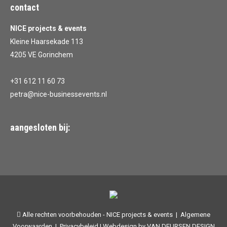
contact
NICE projects & events
Kleine Haarsekade 113
4205 VE Gorinchem
+31 612 11 60 73
petra@nice-businessevents.nl
aangesloten bij:
Alle rechten voorbehouden -
NICE projects & events
|
Algemene
Voorwaarden
|
Privacybeleid
| Webdesign by
VAN DEURSEN DESIGN