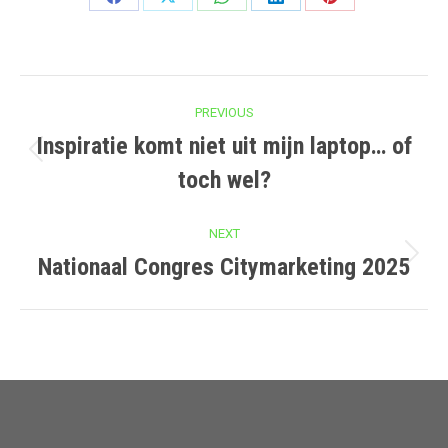
Share
Share
Share
Share
Share
on
on
on
on
on
Facebook
X
WhatsApp
LinkedIn
Pinterest
Post
PREVIOUS
navigation
Inspiratie komt niet uit mijn laptop… of
Previous
toch wel?
post:
NEXT
Nationaal Congres Citymarketing 2025
Next
post: